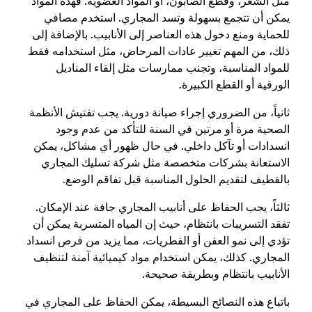
مثل الشعر، وقطع الصابون، أو المواد العضوية. فهذه المواد
يمكن أن تتجمع بسهولة وتسد المجاري. استخدم مصافي
للحماية ومنع دخول هذه العناصر إلى الأنابيب. بالإضافة إلى
ذلك، من المهم تغيير عادات المرحاض، مثل استخدامه فقط
للمواد المناسبة، وتجنب ممارسات مثل إلقاء المناديل
الورقية أو القطع الكبيرة.
ثانياً، من الضروري إجراء صيانة دورية. يجب تفتيش الأنظمة
الصحية مرة أو مرتين في السنة للتأكد من عدم وجود
انسدادات أو تآكل داخلي. في حال ظهور أي مشاكل، يمكن
الاستعانة بشركات متخصصة مثل شركة تسليك المجاري
بالقطيف لتقديم الحلول المناسبة قبل تفاقم الوضع.
ثالثاً، يجب الحفاظ على أنابيب المجاري جافة عند الإمكان.
تفقد التسريبات بانتظام، حيث إن المياه المتسربة يمكن أن
تؤدي إلى نمو العفن أو الفطريات، مما يزيد من فرص انسداد
المجاري. كذلك، يمكن استخدام مواد كيميائية آمنة لتنظيف
الأنابيب بانتظام وبطريقة صحيحة.
باتباع هذه النصائح البسيطة، يمكن الحفاظ على المجاري في